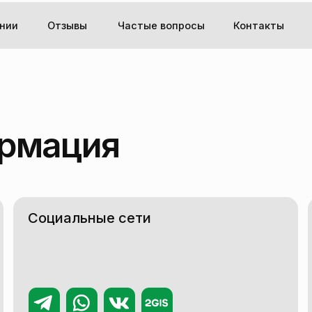
+7 (924) 
Отзывы
Частые вопросы
Контакты
Заказать обр
мация
оциальные сети
Адрес
г. Хабаро
Мы оказываем 
от демонтажа 