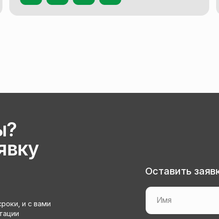
ку
Оставить заявку для кон
 с вами
+7
з
Я соглашаюсь на обработку
перс