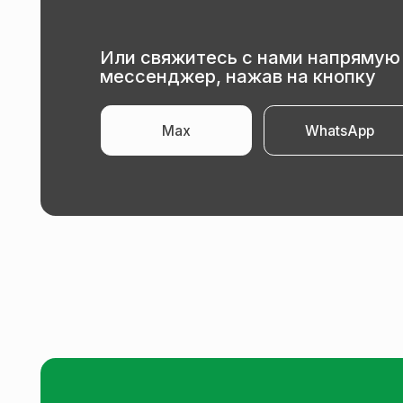
Max
WhatsApp
+7 (924) 401-10-70
tvoy_remont_k
бесплатная консультация
электронная почта
Информация
Наши услуги