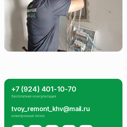
Сантехнические работы
Коллекторная разводка труб
Монтаж окон под ключ
Монтаж балконов под ключ
Изготовление мебели на заказ
Установка дверей под ключ
Полусухая стяжка
Механизированная штукатурка
Монтаж натяжных потолков
Снос домов и зданий под ключ
Плиточные работы под ключ
Политика в отношении обработки
персональных данных
Разработка сайта – Kotelvov
Вся информация, опубликованная на сайте, носит
только информационный характер и не является
публичной офертой, определяемой положениями
ст. 437 ГК РФ.