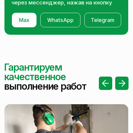
Заказать звонок
Информация
О компании
Отзывы клиентов
Частые вопросы
Контакты
Наши услуги
Ремонт квартир под ключ
Демонтаж квартир под ключ
Улучшенная зачистка стен
Отделочные работы под ключ
Электромонтажные работы