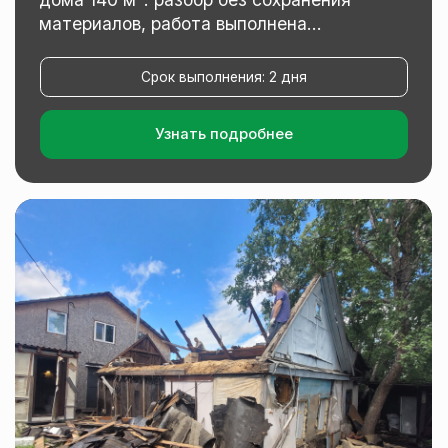
Или свяжитесь с нами напрямую
через мессенджер, нажав на кнопку
Max
WhatsApp
Telegram
С PRO Ремонт вы получаете
уверенность в том, что
все
будет выполнено в срок