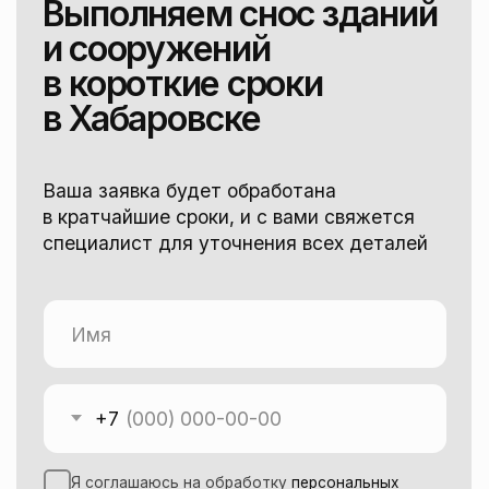
Информация
О компании
Отзывы клиентов
Частые вопросы
Контакты
Наши услуги
Ремонт квартир под ключ
Демонтаж квартир под ключ
Улучшенная зачистка стен
Отделочные работы под ключ
Электромонтажные работы
Сантехнические работы
Коллекторная разводка труб
Монтаж окон под ключ
Монтаж балконов под ключ
Изготовление мебели на заказ