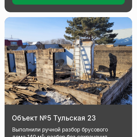
Выполняем снос зданий
и сооружений
в короткие сроки
в Хабаровске
Ваша заявка будет обработана
в кратчайшие сроки, и с вами свяжется
специалист для уточнения всех деталей
+7
Я соглашаюсь на обработку
персональных
данных
Оставить заявку