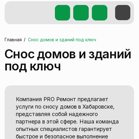
Выполнили ручной разбор брусового
дома 140 м²: разбор без сохранения
материалов, работа выполнена под ключ
/
Главная
Снос домов и зданий под ключ
с нашими расходниками, мешками
Снос домов и зданий
и вывозом мусора.
под ключ
Выполнили ручной разбор дома 78 м²
под ключ: разбор с сохранением хороших
досок, аккуратный разбор «печи»
с максимальным сохранением кирпича,
Компания PRO Ремонт предлагает
весь мусор вывезли.
услуги по сносу домов в Хабаровске,
представляя собой надежного
партнера в этой сфере. Наша команда
опытных специалистов гарантирует
быстрое и безопасное выполнение
работ любой сложности.
Снос здания — это не просто
физический процесс, а серьезная