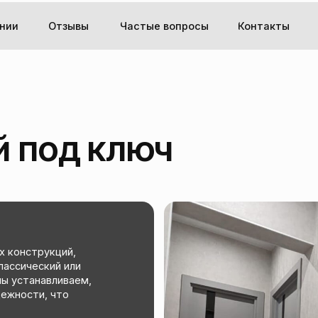
+7 (924) 
Отзывы
Частые вопросы
Контакты
Заказать обр
под ключ
рукций,
ский или
навливаем,
и, что
ом всех
ние проблем