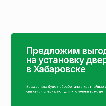
Предложим выгодн
на установку двере
в Хабаровске
Ваша заявка будет обработана в кратчайшие сроки, и
свяжется специалист для уточнения всех деталей
Или свяжитесь с нами напрямую чере
мессенджер, нажав на кнопку
Max
WhatsApp